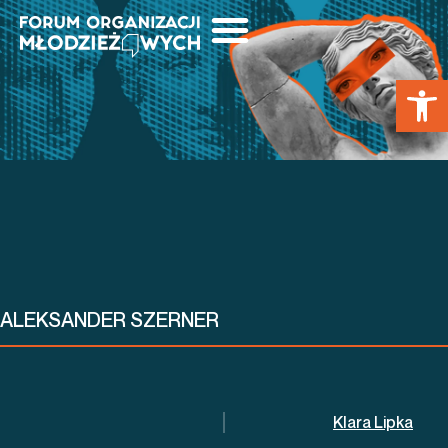
HARMONOGRAM FOM
PATRONI I PARTNERZY
ZOBACZ CO ZROBILIŚMY
Open 
ALEKSANDER SZERNER
Klara Lipka